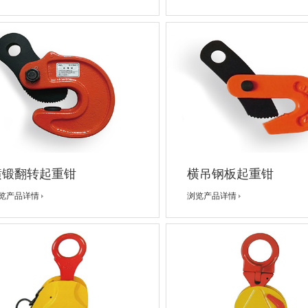
横锻翻转起重钳
横吊钢板起重钳
览产品详情
浏览产品详情