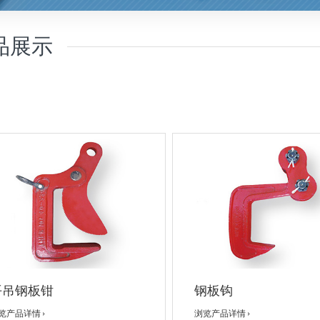
品展示
平吊钢板钳
钢板钩
览产品详情
浏览产品详情